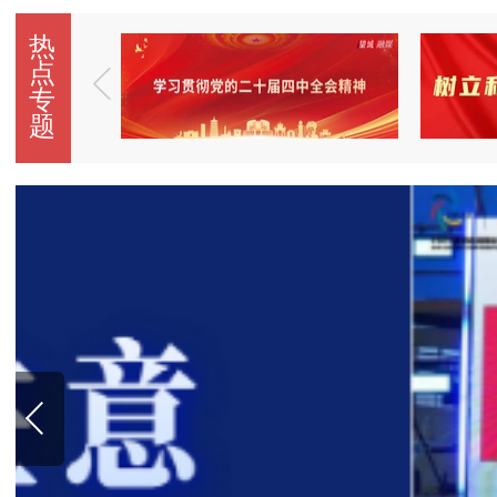
热
点
专
题