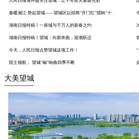
人民日报海外版关注望城：让千年窑火重焕光彩
春暖湘江 势起望城——望城区以招商“开门红”擂响“十五五”高质量发展战鼓
湖南日报特稿丨一座城与千万人的新春之约
湖南日报特稿丨望城：向新奔跑，迎潮跃迁
今天，人民日报点赞望城这项工作！
院士领航， 望城“椒”响曲四季不断
大美望城