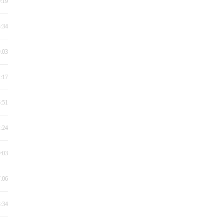
0:19
3:34
9:03
2:17
6:51
2:24
9:03
7:06
8:34