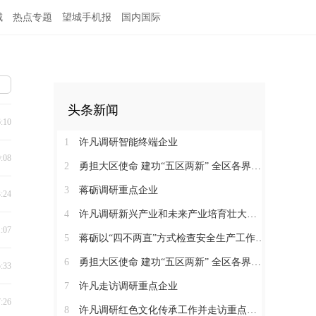
城
热点专题
望城手机报
国内国际
头条新闻
6:10
1
许凡调研智能终端企业
9:08
2
勇担大区使命 建功“五区两新” 全区各界学习贯彻区党代会精神（四）
3
蒋砺调研重点企业
3:24
4
许凡调研新兴产业和未来产业培育壮大工作
1:07
5
蒋砺以“四不两直”方式检查安全生产工作并慰问一线劳动者
6
勇担大区使命 建功“五区两新” 全区各界学习贯彻区党代会精神（三）
5:33
7
许凡走访调研重点企业
7:26
8
许凡调研红色文化传承工作并走访重点企业