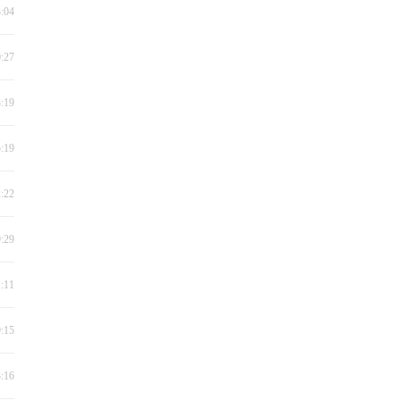
3:04
0:27
3:19
5:19
2:22
9:29
1:11
9:15
3:16