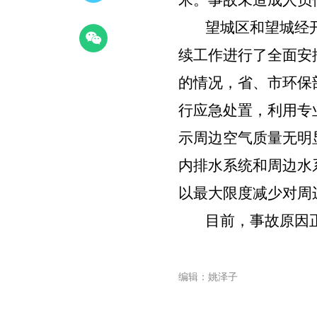
米
。
事故未造成人员
望城区和望城
经
续工作进行了全面安
的情况，省、市
环保
行应急处置，利用专
示
周边空气质量无明
内
排水系统
和周边水
以最大限度减少对周
目前，事故
原因
编辑：姚泽子