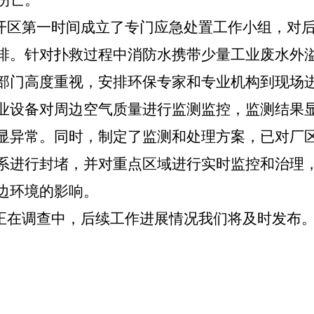
伤亡。
开区第一时间
成立了专门应急处
置
工作
小
组，
对
排。针对扑救过程中消防水携带少量工业废水外
部门
高度重视，安排
环保专家
和专业机构到现场
业设备
对周边空气质量进行监测监控，监测结果
显
异常
。
同时，制定了监测和处理方案，已
对厂
系进行封堵，
并对重点
区域进行
实时
监控
和治理
边环境的影响
。
正在调查中
，
后续工作进展情况我们将及时发布