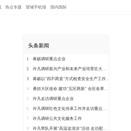
城
热点专题
望城手机报
国内国际
头条新闻
1
蒋砺调研重点企业
2
许凡调研新兴产业和未来产业培育壮大工作
3
蒋砺以“四不两直”方式检查安全生产工作并慰问一线劳动者
4
勇担大区使命 建功“五区两新” 全区各界学习贯彻区党代会精神（三）
5
许凡走访调研重点企业
6
许凡调研红色文化传承工作并走访重点企业
7
许凡调研公共文化服务工作
8
许凡带队开展“高温送清凉”活动 走访慰问一线劳动者