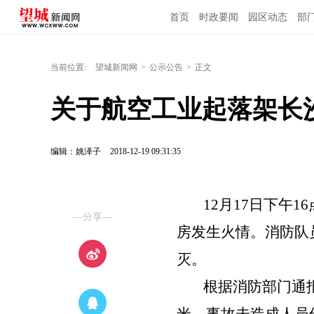
首页
时政要闻
园区动态
部
当前位置:
望城新闻网
>
公示公告
>
正文
关于航空工业起落架长
编辑：姚泽子
2018-12-19 09:31:35
12月17日下午16
—分享—
房
发生火
情
。消防
队
灭
。
根据消防部门通