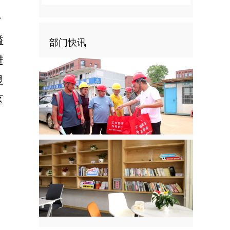
后
溢
部门快讯
进
显
区
，
。