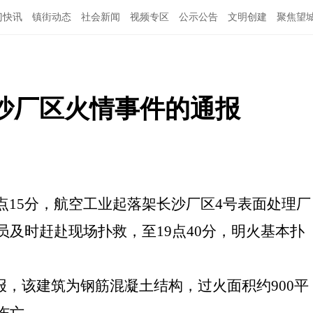
门快讯
镇街动态
社会新闻
视频专区
公示公告
文明创建
聚焦望
沙厂区火情事件的通报
点15分，
航空工业起落架长沙厂区
4号表
面处理厂
员
及时
赶
赴
现场扑救，
至
19
点
40分，
明火
基本扑
报，
该
建筑为钢筋混凝土结构，
过
火面积约
900平