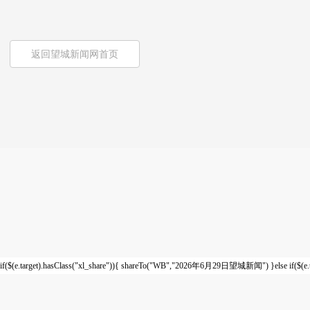
返回望城新闻网首页
if($(e.target).hasClass("xl_share")){ shareTo("WB","2026年6月29日望城新闻") }else if($(