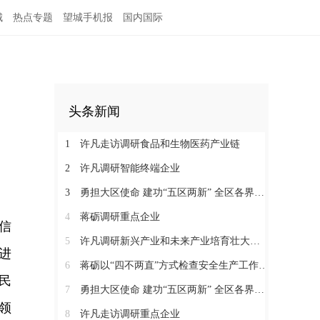
城
热点专题
望城手机报
国内国际
头条新闻
1
许凡走访调研食品和生物医药产业链
2
许凡调研智能终端企业
3
勇担大区使命 建功“五区两新” 全区各界学习贯彻区党代会精神（四）
4
蒋砺调研重点企业
信
5
许凡调研新兴产业和未来产业培育壮大工作
进
6
蒋砺以“四不两直”方式检查安全生产工作并慰问一线劳动者
民
7
勇担大区使命 建功“五区两新” 全区各界学习贯彻区党代会精神（三）
领
8
许凡走访调研重点企业