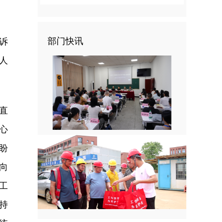
部门快讯
诉
人
直
心
盼
向
工
持