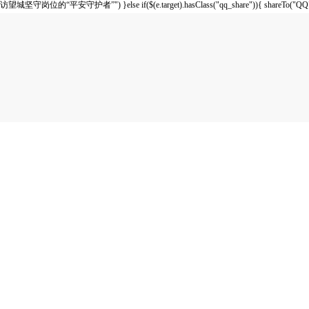
访望城坚守岗位的“平安守护者”") }else if($(e.target).hasClass("qq_share")){ sha