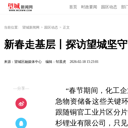
首页
时政要闻
园区动态
部
国内国际
当前位置:
望城新闻网
>
园区动态
>
正文
新春走基层丨探访望城坚守
来源：望城区融媒体中心
编辑：邹晨虎
2026-02-18 15:23:01
—分享—
“春节期间，化工
急物资储备这些关键环
跟随铜官工业片区分片
杉锂业有限公司，只见