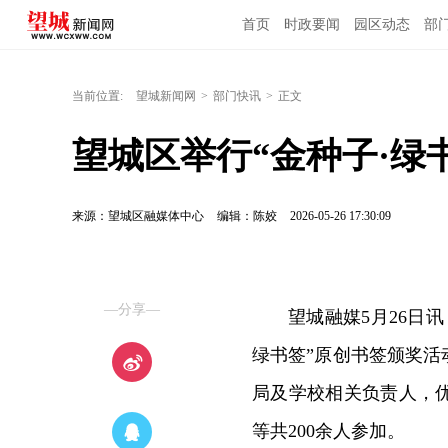
首页
时政要闻
园区动态
部
当前位置:
望城新闻网
>
部门快讯
>
正文
望城区举行“金种子·绿
来源：望城区融媒体中心
编辑：陈姣
2026-05-26 17:30:09
—分享—
望城融媒5月26日讯
绿书签”原创书签颁奖
局及学校相关负责人，
等共200余人参加。