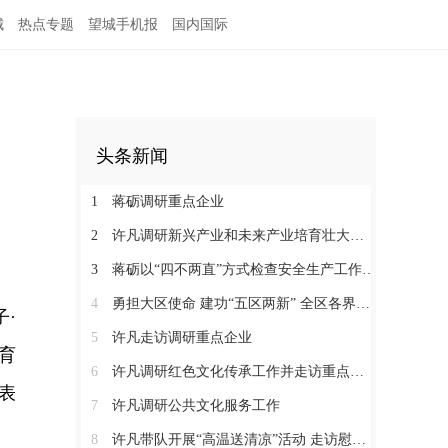
城
热点专题
望城手机报
国内国际
头条新闻
1
蒋砺调研重点企业
2
许凡调研新兴产业和未来产业培育壮大工作
3
蒋砺以“四不两直”方式检查安全生产工作并慰问一线劳动者
4
勇担大区使命 建功“五区两新” 全区各界学习贯彻区党代会精神（三）
子·
5
许凡走访调研重点企业
育
6
许凡调研红色文化传承工作并走访重点企业
表
7
许凡调研公共文化服务工作
8
许凡带队开展“高温送清凉”活动 走访慰问一线劳动者