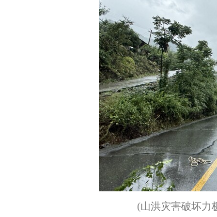
(山洪灾害破坏力