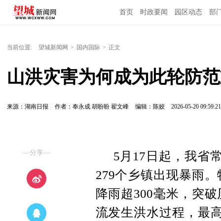
首页
时政要闻
园区动态
部
国内国际
当前位置:
望城新闻网
>
国内国际
>
正文
山洪灾害为何成为此轮防范
来源：湖南日报
作者：奉永成 胡盼盼 翟文峰
编辑：陈姣
2026-05-20 09:59:21
—分享—
5月17日起，我省
279个乡镇出现暴雨
降雨超300毫米，突
流发生洪水过程，最高