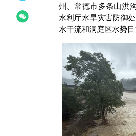
州、常德市多条山洪沟
水利厅水旱灾害防御处
水干流和洞庭区水势目