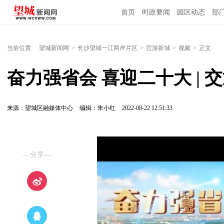
首页
时政要闻
园区动态
部
国内国际
当前位置:
望城新闻网
>
长沙望城一江两岸片区
>
宜游新城
>
视频
>
正文
奋力强省会 喜迎二十大 | 
来源：望城区融媒体中心
编辑：朱小红
2022-08-22 12:51:33
—分享—