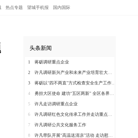
城
热点专题
望城手机报
国内国际
题
头条新闻
1
蒋砺调研重点企业
2
许凡调研新兴产业和未来产业培育壮大工作
3
蒋砺以“四不两直”方式检查安全生产工作并慰问一线劳动者
4
勇担大区使命 建功“五区两新” 全区各界学习贯彻区党代会精神（三）
5
许凡走访调研重点企业
6
许凡调研红色文化传承工作并走访重点企业
7
许凡调研公共文化服务工作
8
许凡带队开展“高温送清凉”活动 走访慰问一线劳动者