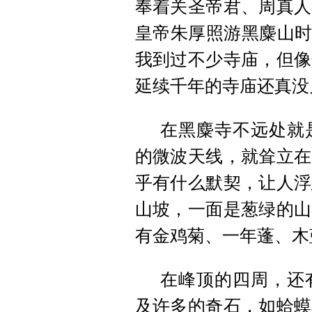
奉着关圣帝君、周真人
皇帝朱厚照游黑
麋山
时
我到过不少寺庙，但像
延续千年的寺庙还真没
在黑麋寺不远处就
的微波天线，就耸立在
乎有什么默契，让人浮
山坡，一面是葱绿的山
有金鸡菊、一年蓬、木
在峰顶的四周，还
及许多的奇石，如蛤蟆