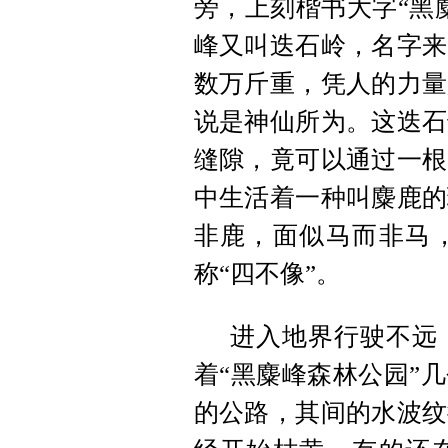
旁，上刻楷书大字“黑
峰又叫迭
石岭
，名字来
数万斤重，凭人的力量
说是神仙所为。这迭石
缝隙，竟可以通过一根
中生活着一种叫麋鹿的
非鹿，面似马而非马
称“四不像”。
进入地界行驶不远
着“黑麋峰森林公园”
的公路，其间的水波纹