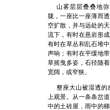
山雾层层叠叠地弥
胧，一座比一座薄而透
空扩散，并与远处的天
流下，有时在
悬岩
形成
有时在草丛和乱石堆中
声响；有时在平缓地带
草摇曳多姿，
石径
随着
宽阔，或窄狭。
整座大山被湿透的
上观景。从一条条岔道
中的土砖屋，雨中的梯