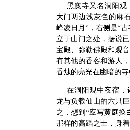
黑麋寺又名洞阳观
大门两边浅灰色的麻石
峰凌日月”，右侧是“
立于山门之处，据说已
宝殿、弥勒佛殿和观音
有其他的香客和游人，
香烛的亮光在幽暗的寺
在洞阳观中夜宿，
龙与负载仙山的六只巨
之，想到“应写黄庭换
那样的高
蹈之
士，身着