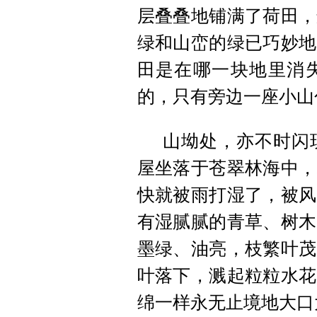
层叠叠地铺满了荷田，
绿和山峦的绿
已
巧妙地
田是在哪一块地里消
的，只有旁边一座小山
山坳处，亦不时闪
屋
坐落
于苍翠林海中，
快就被雨打湿了，被风
有湿腻腻的青草、树木
墨绿、油亮，枝繁叶茂
叶落下，溅起
粒粒
水花
绵一样永无止境地
大口