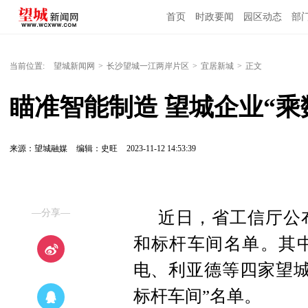
首页
时政要闻
园区动态
部
国内国际
当前位置:
望城新闻网
>
长沙望城一江两岸片区
>
宜居新城
>
正文
瞄准智能制造 望城企业“乘
来源：望城融媒
编辑：史旺
2023-11-12 14:53:39
—分享—
近日，省工信厅公布
和标杆车间名单。其
电、利亚德等四家望城
标杆车间”名单。