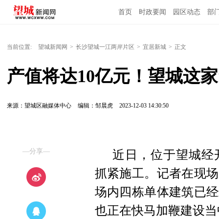
首页
时政要闻
园区动态
部
国内国际
当前位置:
望城新闻网
>
长沙望城一江两岸片区
>
宜居新城
>
正文
产值将达10亿元！望城这家
来源：望城区融媒体中心
编辑：邹晨虎
2023-12-03 14:30:50
—分享—
近日，位于望城经
抓紧施工。记者在现场
场内四栋单体建筑已经
也正在快马加鞭建设当