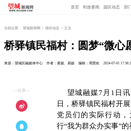
首页
时政要闻
园区动态
部
国内国际
当前位置:
望城新闻网
>
镇街动态
>
正文
桥驿镇民福村：圆梦“微心
来源：望城区融媒体中心
作者：黄懿、易姣
编辑：周慧欢
2024-07-01 17:38:
—分享—
望城融媒7月1日讯
日，桥驿镇民福村开展
党员们的实际行动，
行“我为群众办实事”