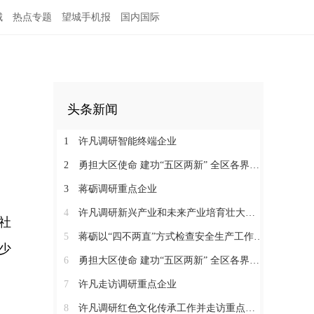
城
热点专题
望城手机报
国内国际
头条新闻
1
许凡调研智能终端企业
2
勇担大区使命 建功“五区两新” 全区各界学习贯彻区党代会精神（四）
3
蒋砺调研重点企业
4
许凡调研新兴产业和未来产业培育壮大工作
社
5
蒋砺以“四不两直”方式检查安全生产工作并慰问一线劳动者
少
6
勇担大区使命 建功“五区两新” 全区各界学习贯彻区党代会精神（三）
7
许凡走访调研重点企业
8
许凡调研红色文化传承工作并走访重点企业