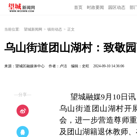
首页
时政要闻
园区动态
部
国内国际
当前位置:
望城新闻网
>
镇街动态
>
正文
乌山街道团山湖村：致敬园
来源：望城区融媒体中心
作者：卢洁
编辑：史旺
2024-09-10 14:36:06
—分享—
望城融媒9月10日
乌山街道团山湖村开展
会，进一步营造尊师重
及团山湖籍退休教师、