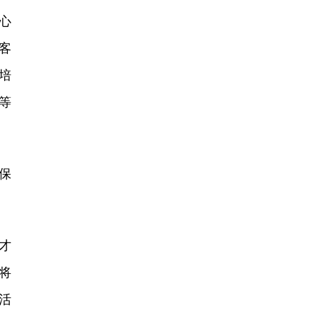
心
客
培
等
保
才
将
活