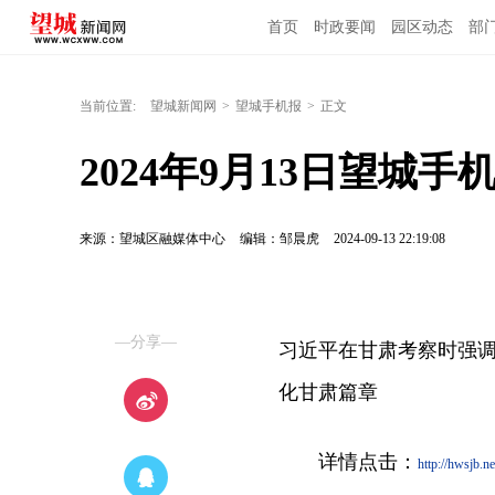
首页
时政要闻
园区动态
部
当前位置:
望城新闻网
>
望城手机报
>
正文
2024年9月13日望城手
来源：望城区融媒体中心
编辑：邹晨虎
2024-09-13 22:19:08
—分享—
习近平在甘肃考察时强
化甘肃篇章
详情点击：
http://hwsjb.ne