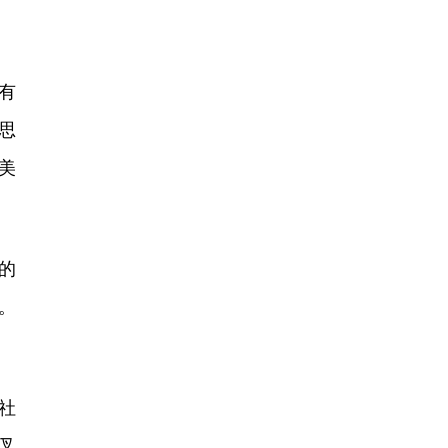
有
思
美
的
。
。
社
叉