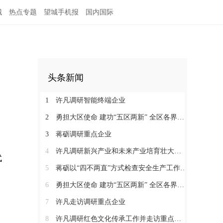
城
热点专题
望城手机报
国内国际
头条新闻
1
许凡调研智能终端企业
2
勇担大区使命 建功“五区两新” 全区各界学习贯彻区党代会精神（四）
3
蒋砺调研重点企业
4
许凡调研新兴产业和未来产业培育壮大工作
代
5
蒋砺以“四不两直”方式检查安全生产工作并慰问一线劳动者
6
勇担大区使命 建功“五区两新” 全区各界学习贯彻区党代会精神（三）
7
许凡走访调研重点企业
8
许凡调研红色文化传承工作并走访重点企业