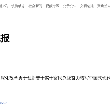
门快讯
镇街动态
社会新闻
视频专区
公示公告
文明创建
聚焦望
机报
调深化改革勇于创新苦干实干富民兴陇奋力谱写中国式现
t/teS2