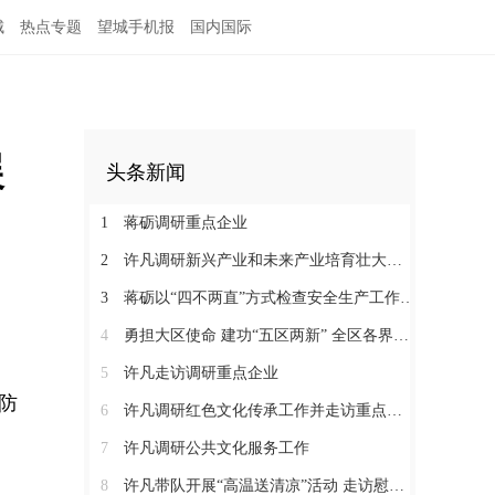
城
热点专题
望城手机报
国内国际
展
头条新闻
1
蒋砺调研重点企业
2
许凡调研新兴产业和未来产业培育壮大工作
3
蒋砺以“四不两直”方式检查安全生产工作并慰问一线劳动者
4
勇担大区使命 建功“五区两新” 全区各界学习贯彻区党代会精神（三）
5
许凡走访调研重点企业
防
6
许凡调研红色文化传承工作并走访重点企业
7
许凡调研公共文化服务工作
8
许凡带队开展“高温送清凉”活动 走访慰问一线劳动者