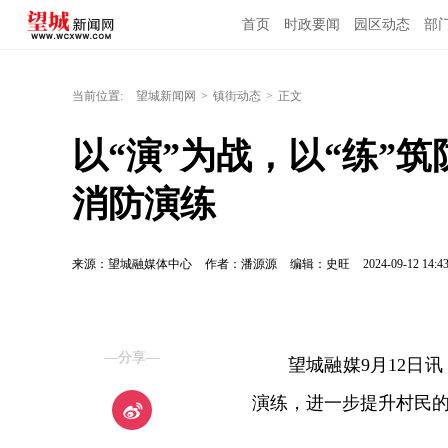
首页
时政要闻
园区动态
部
当前位置:
望城新闻网
>
镇街动态
>
正文
以“演”为战，以“练”
消防演练
来源：望城融媒体中心
作者：潘源源
编辑：史旺
2024-09-12 14:4
—分享—
望城融媒9月12日
演练，进一步提升村民