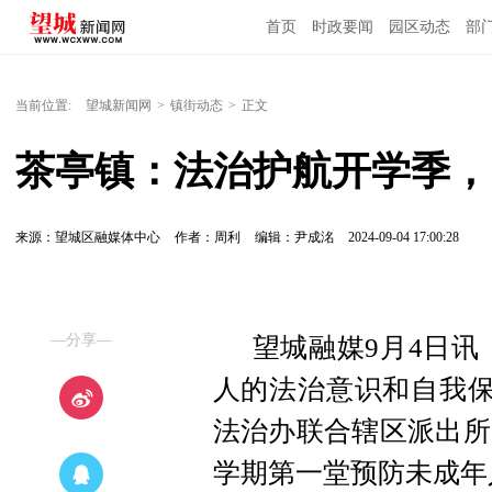
首页
时政要闻
园区动态
部
国内国际
当前位置:
望城新闻网
>
镇街动态
>
正文
茶亭镇：法治护航开学季，
来源：望城区融媒体中心
作者：周利
编辑：尹成洺
2024-09-04 17:00:28
—分享—
望城融媒9月4日讯
人的法治意识和自我保
法治办联合辖区派出所
学期第一堂预防未成年