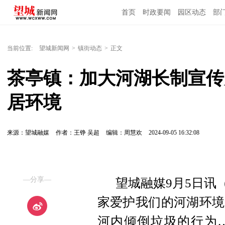
首页
时政要闻
园区动态
部
国内国际
当前位置:
望城新闻网
>
镇街动态
>
正文
茶亭镇：加大河湖长制宣传
居环境
来源：望城融媒
作者：王铮 吴超
编辑：周慧欢
2024-09-05 16:32:08
—分享—
望城融媒9月5日讯
家爱护我们的河湖环境
河内倾倒垃圾的行为