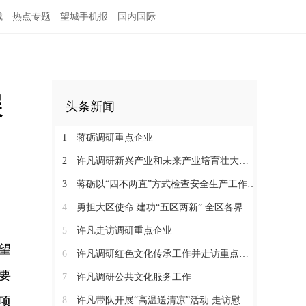
城
热点专题
望城手机报
国内国际
展
头条新闻
1
蒋砺调研重点企业
2
许凡调研新兴产业和未来产业培育壮大工作
3
蒋砺以“四不两直”方式检查安全生产工作并慰问一线劳动者
4
勇担大区使命 建功“五区两新” 全区各界学习贯彻区党代会精神（三）
5
许凡走访调研重点企业
望
6
许凡调研红色文化传承工作并走访重点企业
要
7
许凡调研公共文化服务工作
项
8
许凡带队开展“高温送清凉”活动 走访慰问一线劳动者