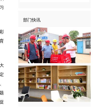
习
部门快讯
彩
育
大
定
、
题
促