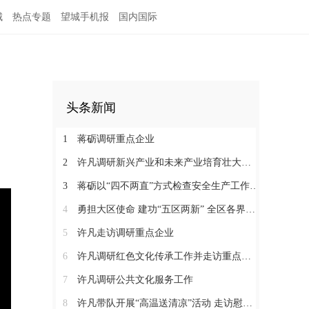
城
热点专题
望城手机报
国内国际
头条新闻
1
蒋砺调研重点企业
2
许凡调研新兴产业和未来产业培育壮大工作
3
蒋砺以“四不两直”方式检查安全生产工作并慰问一线劳动者
4
勇担大区使命 建功“五区两新” 全区各界学习贯彻区党代会精神（三）
5
许凡走访调研重点企业
6
许凡调研红色文化传承工作并走访重点企业
7
许凡调研公共文化服务工作
8
许凡带队开展“高温送清凉”活动 走访慰问一线劳动者