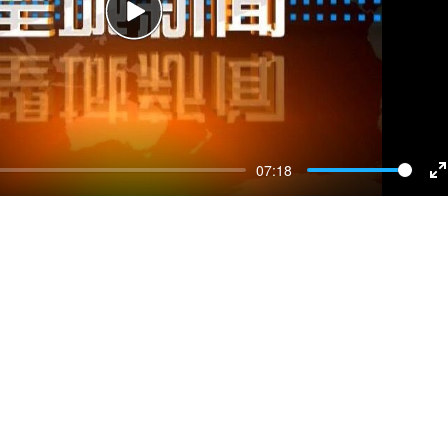
Play
07:18
E
f