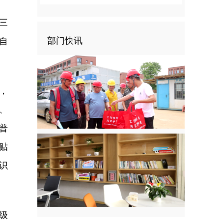
三
部门快讯
自
，
、
普
贴
识
级