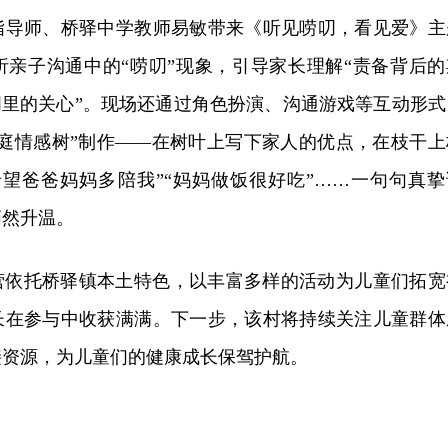
指导师、桥驿中学教师易敏带来《听见唠叨，看见爱》主
析亲子沟通中的“唠叨”现象，引导家长理解“责备背后的
叨里的关心”。现场还通过角色扮演、沟通游戏等互动形式
家庭情感树”制作——在树叶上写下家人的优点，在枝干上
希望爸爸妈妈多陪我”“妈妈做饭很好吃”……一句句真挚
悄然升温。
营依托桥驿镇本土特色，以丰富多样的活动为儿童们拓宽
长在参与中收获满满。下一步，该村将持续关注儿童群体
接资源，为儿童们的健康成长保驾护航。