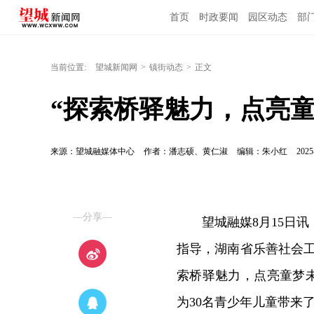
首页
时政要闻
园区动态
部
当前位置:
望城新闻网
>
镇街动态
>
正文
“探索桥驿魅力，点亮
来源：望城融媒体中心
作者：潘志硕、黄仁淑
编辑：朱小红
2025
—分享—
望城融媒8月15日讯
指导，湖南省乐善社会
索桥驿魅力，点亮童梦
为30名青少年儿童带来