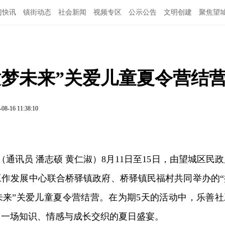
门快讯
镇街动态
社会新闻
视频专区
公示公告
文明创建
聚焦望
童梦未来”关爱儿童夏令营结
-08-16 11:38:10
（通讯员 潘志硕 黄仁淑）8月11日至15日，由望城区民
工作发展中心联合桥驿镇政府、桥驿镇民福村共同举办的“
未来”关爱儿童夏令营结营。
在为期5天的活动中，乐善社
了一场知识、情感与成长交织的夏日盛宴。