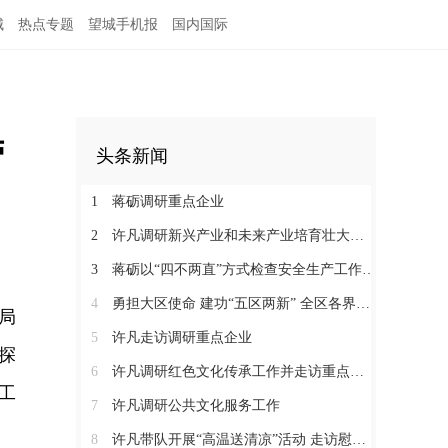
城
热点专题
望城手机报
国内国际
营
头条新闻
1
蒋砺调研重点企业
2
许凡调研新兴产业和未来产业培育壮大工作
3
蒋砺以“四不两直”方式检查安全生产工作并慰问一线劳动者
4
勇担大区使命 建功“五区两新” 全区各界学习贯彻区党代会精神（三）
政局
5
许凡走访调研重点企业
探
6
许凡调研红色文化传承工作并走访重点企业
工
7
许凡调研公共文化服务工作
8
许凡带队开展“高温送清凉”活动 走访慰问一线劳动者