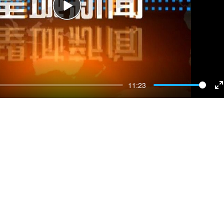
Play
11:23
E
f