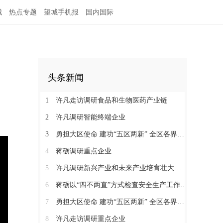
城
热点专题
望城手机报
国内国际
头条新闻
1
许凡走访调研食品和生物医药产业链
2
许凡调研智能终端企业
3
勇担大区使命 建功“五区两新” 全区各界学习贯彻区党代会精神（四）
4
蒋砺调研重点企业
5
许凡调研新兴产业和未来产业培育壮大工作
6
蒋砺以“四不两直”方式检查安全生产工作并慰问一线劳动者
7
勇担大区使命 建功“五区两新” 全区各界学习贯彻区党代会精神（三）
8
许凡走访调研重点企业