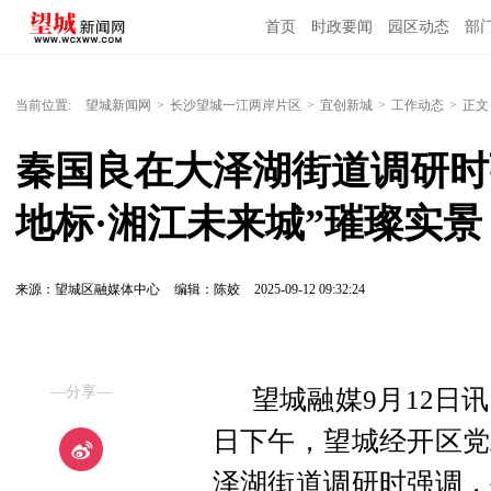
首页
时政要闻
园区动态
部
国内国际
当前位置:
望城新闻网
>
长沙望城一江两岸片区
>
宜创新城
>
工作动态
>
正文
秦国良在大泽湖街道调研时
地标·湘江未来城”璀璨实景
来源：望城区融媒体中心
编辑：陈姣
2025-09-12 09:32:24
—分享—
望城融媒9月12日讯
日下午，望城经开区党
泽湖街道调研时强调，