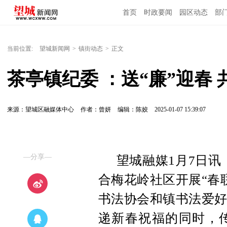
首页
时政要闻
园区动态
部
国内国际
当前位置:
望城新闻网
>
镇街动态
>
正文
茶亭镇纪委 ：送“廉”迎春
来源：望城区融媒体中心
作者：曾妍
编辑：陈姣
2025-01-07 15:39:07
—分享—
望城融媒1月7日讯
合梅花岭社区开展“春
书法协会和镇书法爱好
递新春祝福的同时，传