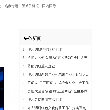
城
热点专题
望城手机报
国内国际
头条新闻
1
许凡调研智能终端企业
2
勇担大区使命 建功“五区两新” 全区各界学习贯彻区党代会精神（四）
3
蒋砺调研重点企业
4
许凡调研新兴产业和未来产业培育壮大工作
5
蒋砺以“四不两直”方式检查安全生产工作并慰问一线劳动者
6
勇担大区使命 建功“五区两新” 全区各界学习贯彻区党代会精神（三）
7
许凡走访调研重点企业
8
许凡调研红色文化传承工作并走访重点企业