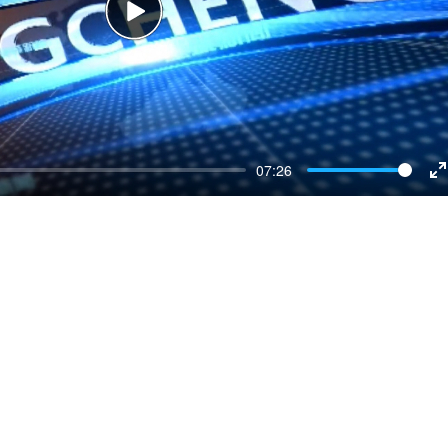
Play
07:26
E
f