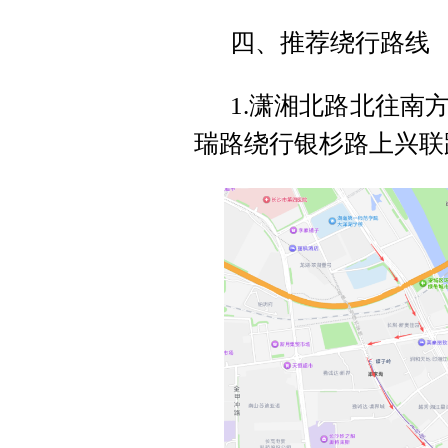
四、推荐绕行路线
1.潇湘北路北往南
瑞路绕行银杉路上兴联