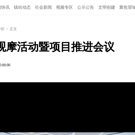
门快讯
镇街动态
社会新闻
视频专区
公示公告
文明创建
聚焦望
专区
>
正文
观摩活动暨项目推进会议
0:00:00