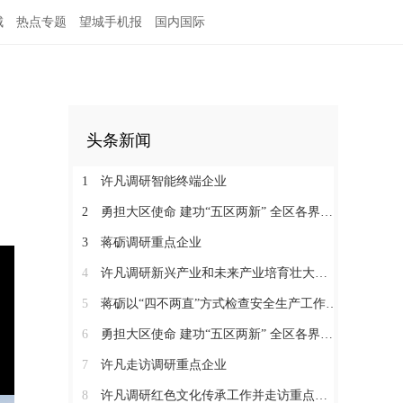
城
热点专题
望城手机报
国内国际
头条新闻
1
许凡调研智能终端企业
2
勇担大区使命 建功“五区两新” 全区各界学习贯彻区党代会精神（四）
3
蒋砺调研重点企业
4
许凡调研新兴产业和未来产业培育壮大工作
5
蒋砺以“四不两直”方式检查安全生产工作并慰问一线劳动者
6
勇担大区使命 建功“五区两新” 全区各界学习贯彻区党代会精神（三）
7
许凡走访调研重点企业
8
许凡调研红色文化传承工作并走访重点企业