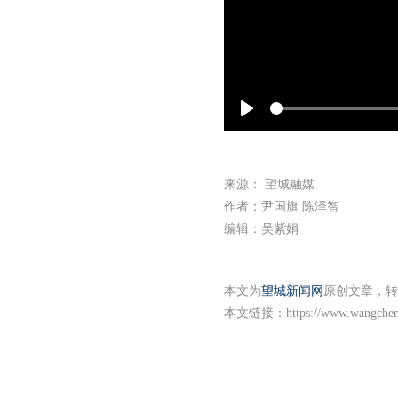
Play
来源： 望城融媒
作者：尹国旗 陈泽智
编辑：吴紫娟
本文为
望城新闻网
原创文章，转
本文链接：
https://www.wangche