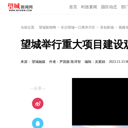
首页
时政要闻
园区动态
部
当前位置:
望城新闻网
>
长沙望城一江两岸片区
>
宜创新城
>
视频
望城举行重大项目建设
来源： 望城融媒
作者：尹国旗 陈泽智
编辑：吴紫娟
2023-11-15 0
—分享—