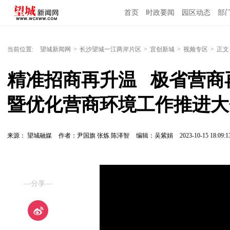
首页
时政要闻
园区动态
部
国内国际
当前位置:
望城新闻网
>
长沙望城一江两岸片区
>
宜创新城
>
视频专区
>
正文
精准招商再升温   极省营
暨优化营商环境工作推进大
来源： 望城融媒
作者：尹国旗 张炼 陈泽智
编辑：吴紫娟
2023-10-15 18:09:1
—分享—