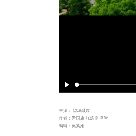
Play
来源： 望城融媒
作者：尹国旗 张炼 陈泽智
编辑：吴紫娟