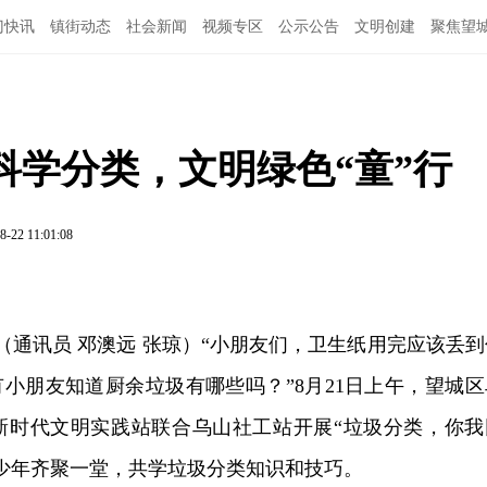
门快讯
镇街动态
社会新闻
视频专区
公示公告
文明创建
聚焦望
科学分类，文明绿色“童”行
8-22 11:01:08
讯（通讯员 邓澳远 张琼）“小朋友们，卫生纸用完应该丢到
有小朋友知道厨余垃圾有哪些吗？”8月21日上午，望城区
新时代文明实践站联合乌山社工站开展“垃圾分类，你我
青少年齐聚一堂，共学垃圾分类知识和技巧。