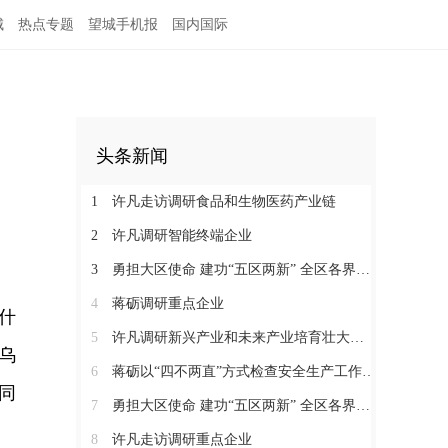
城
热点专题
望城手机报
国内国际
头条新闻
1
许凡走访调研食品和生物医药产业链
2
许凡调研智能终端企业
3
勇担大区使命 建功“五区两新” 全区各界学习贯彻区党代会精神（四）
4
蒋砺调研重点企业
什
5
许凡调研新兴产业和未来产业培育壮大工作
乌
6
蒋砺以“四不两直”方式检查安全生产工作并慰问一线劳动者
同
7
勇担大区使命 建功“五区两新” 全区各界学习贯彻区党代会精神（三）
8
许凡走访调研重点企业