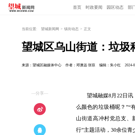
首页
时政要闻
园区动态
部
当前位置:
望城新闻网
>
镇街动态
>
正文
望城区乌山街道：垃圾
来源：望城区融媒体中心
作者：邓澳远 张琼
编辑：朱小红
2024-0
—分享—
望城融媒8月22日
么颜色的垃圾桶呢？”“
山街道高冲村党总支、
行”主题活动，30余位