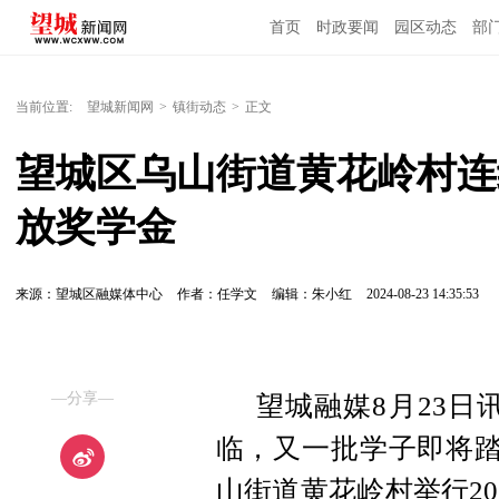
首页
时政要闻
园区动态
部
国内国际
当前位置:
望城新闻网
>
镇街动态
>
正文
望城区乌山街道黄花岭村连
放奖学金
来源：望城区融媒体中心
作者：任学文
编辑：朱小红
2024-08-23 14:35:53
—分享—
望城融媒8月23日
临，又一批学子即将踏
山街道黄花岭村举行2