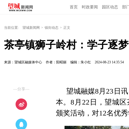
首页
时政要闻
园区动态
部
国内国际
当前位置:
望城新闻网
>
镇街动态
>
正文
茶亭镇狮子岭村：学子逐梦
来源：望城区融媒体中心
作者：阳昭丽
编辑：朱小红
2024-08-23 14:35:54
—分享—
望城融媒8月23日
本。8月22日，望城
颁奖活动，对12名优