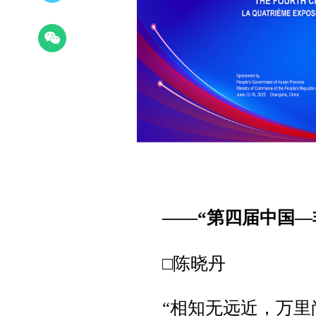
——“第四届中国—
□陈晓丹
“相知无远近，万里