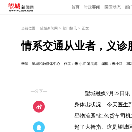
首页
时政要闻
园区动态
部
当前位置:
望城新闻网
>
部门快讯
>
正文
情系交通从业者，义诊
来源：望城区融媒体中心
作者：朱 小红 邹晨虎
编辑：朱小红
202
—分享—
望城融媒7月22日
身体出状况。今天医生到
星物流园“红色货车司
起了大拇指。这是望城