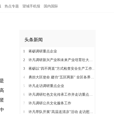
城
热点专题
望城手机报
国内国际
头条新闻
1
蒋砺调研重点企业
2
许凡调研新兴产业和未来产业培育壮大工作
3
蒋砺以“四不两直”方式检查安全生产工作并慰问一线劳动者
4
勇担大区使命 建功“五区两新” 全区各界学习贯彻区党代会精神（三）
是
5
许凡走访调研重点企业
高
6
许凡调研红色文化传承工作并走访重点企业
竖
7
许凡调研公共文化服务工作
中
8
许凡带队开展“高温送清凉”活动 走访慰问一线劳动者