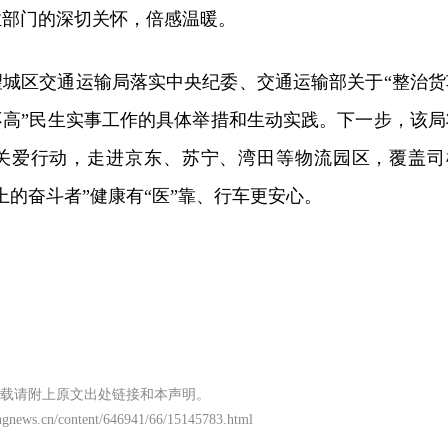
业部门的深切关怀，倍感温暖。
望城区交通运输局落实中央纪委、交通运输部关于“整治货
不高”民生实事工作的具体举措和生动实践。下一步，该局
关爱行动，走进京东、苏宁、湾田等物流园区，覆盖司
轮上的奋斗者”健康有“医”靠、行车更安心。
载请附上原文出处链接和本声明。
ngnews.cn/content/646941/66/15145783.html