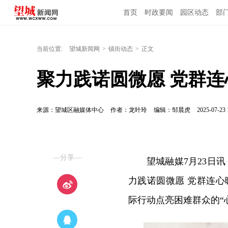
首页
时政要闻
园区动态
部
当前位置:
望城新闻网
>
镇街动态
>
正文
聚力践诺圆微愿 党群
来源：望城区融媒体中心
作者：龙叶玲
编辑：邹晨虎
2025-07-23 
—分享—
望城融媒7月23日
力践诺圆微愿 党群连
际行动点亮困难群众的“