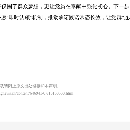
不仅圆了群众梦想，更让党员在奉献中强化初心。下一步
愿“即时认领”机制，推动承诺践诺常态长效，让党群“连
载请附上原文出处链接和本声明。
ngnews.cn/content/646941/67/15150538.html