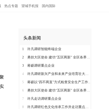
城
热点专题
望城手机报
国内国际
头条新闻
1
许凡调研智能终端企业
2
勇担大区使命 建功“五区两新” 全区各界学习贯彻区党代会精神（四）
3
蒋砺调研重点企业
4
许凡调研新兴产业和未来产业培育壮大工作
聚
5
蒋砺以“四不两直”方式检查安全生产工作并慰问一线劳动者
实
6
勇担大区使命 建功“五区两新” 全区各界学习贯彻区党代会精神（三）
7
许凡走访调研重点企业
8
许凡调研红色文化传承工作并走访重点企业