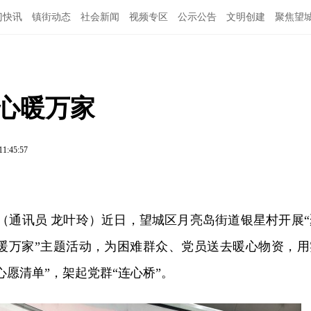
门快讯
镇街动态
社会新闻
视频专区
公示公告
文明创建
聚焦望
连心暖万家
11:45:57
讯（通讯员 龙叶玲）近日，望城区月亮岛街道银星村开展“
心暖万家”主题活动，为困难群众、党员送去暖心物资，用
心愿清单”，架起党群“连心桥”。