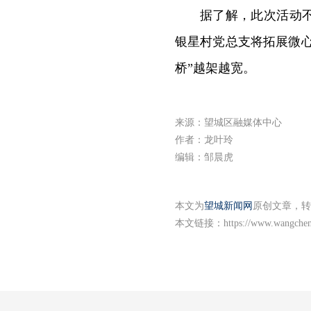
据了解，此次活动
银星村党总支将拓展微心
桥”越架越宽。
来源：望城区融媒体中心
作者：龙叶玲
编辑：邹晨虎
本文为
望城新闻网
原创文章，转
本文链接：
https://www.wangche