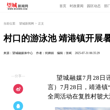
首页
时政要闻
园区动态
部
国内国际
当前位置:
望城新闻网
>
正文
村口的游泳池 靖港镇开展
来源：望城融媒体中心
作者：何婵娟
编辑：张斌
2025-07-31 06:35:29
—分享—
望城融媒7月28日
言）7月28日，靖港镇
全周活动在复胜村虢大