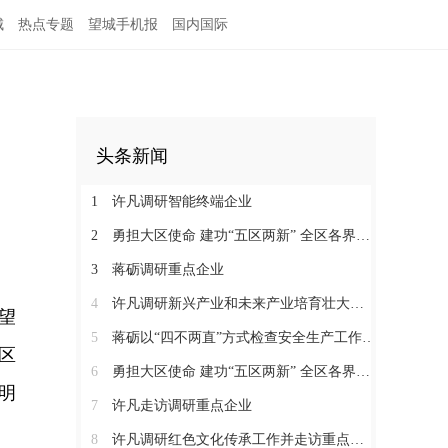
城
热点专题
望城手机报
国内国际
头条新闻
1
许凡调研智能终端企业
2
勇担大区使命 建功“五区两新” 全区各界学习贯彻区党代会精神（四）
3
蒋砺调研重点企业
4
许凡调研新兴产业和未来产业培育壮大工作
望
5
蒋砺以“四不两直”方式检查安全生产工作并慰问一线劳动者
区
6
勇担大区使命 建功“五区两新” 全区各界学习贯彻区党代会精神（三）
明
7
许凡走访调研重点企业
8
许凡调研红色文化传承工作并走访重点企业