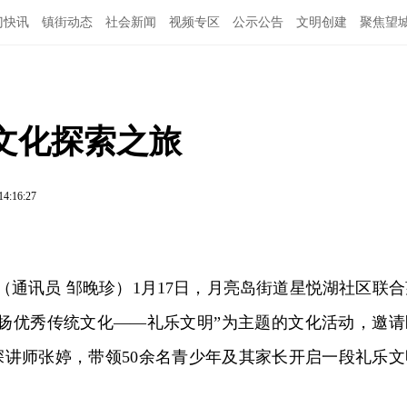
门快讯
镇街动态
社会新闻
视频专区
公示公告
文明创建
聚焦望
文化探索之旅
14:16:27
讯（通讯员 邹晚珍）1月17日，月亮岛街道星悦湖社区联合
弘扬优秀传统文化——礼乐文明”为主题的文化活动，邀请
深讲师张婷，带领50余名青少年及其家长开启一段礼乐文