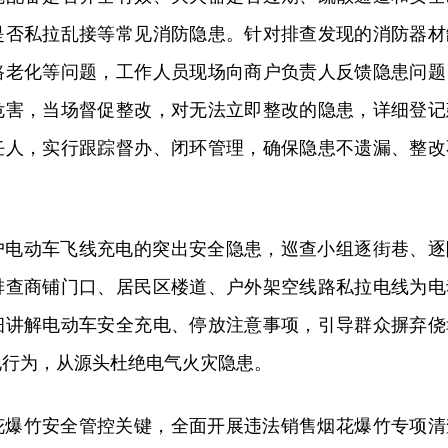
是否私拉乱接等常见消防隐患。针对排查发现的消防器材
路老化等问题，工作人员现场向商户负责人反馈隐患问题
危害，当场督促整改，对无法立即整改的隐患，详细登记
任人，实行跟踪督办、闭环管理，确保隐患不遗漏、整改
户电动车飞线充电的突出安全隐患，巡查小组逐街巷、逐
排查商铺门口、居民区楼道、户外架空线路私拉电线为电
细讲解电动车安全充电、停放注意事项，引导群众摒弃侥
电行为，从源头杜绝电气火灾隐患。
花爆竹安全管控关键，全面开展违法销售烟花爆竹专项清