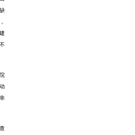
缺
，
建
不
院
动
幸
查