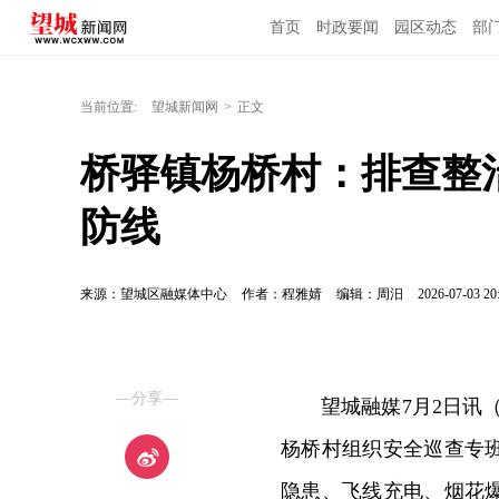
首页
时政要闻
园区动态
部
当前位置:
望城新闻网
>
正文
桥驿镇杨桥村：排查整
防线
来源：望城区融媒体中心
作者：程雅婧
编辑：周汨
2026-07-03 20
—分享—
望城融媒7月2日讯
杨桥村组织安全巡查专
隐患、飞线充电、烟花