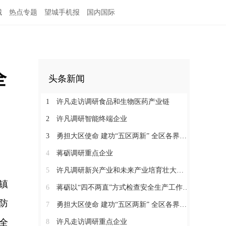
城
热点专题
望城手机报
国内国际
全
头条新闻
1
许凡走访调研食品和生物医药产业链
2
许凡调研智能终端企业
3
勇担大区使命 建功“五区两新” 全区各界学习贯彻区党代会精神（四）
4
蒋砺调研重点企业
5
许凡调研新兴产业和未来产业培育壮大工作
镇
6
蒋砺以“四不两直”方式检查安全生产工作并慰问一线劳动者
防
7
勇担大区使命 建功“五区两新” 全区各界学习贯彻区党代会精神（三）
全
8
许凡走访调研重点企业