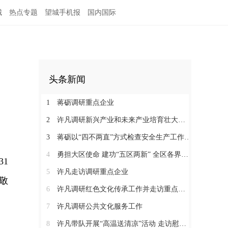
城
热点专题
望城手机报
国内国际
头条新闻
1
蒋砺调研重点企业
2
许凡调研新兴产业和未来产业培育壮大工作
3
蒋砺以“四不两直”方式检查安全生产工作并慰问一线劳动者
4
勇担大区使命 建功“五区两新” 全区各界学习贯彻区党代会精神（三）
31
5
许凡走访调研重点企业
敬
6
许凡调研红色文化传承工作并走访重点企业
7
许凡调研公共文化服务工作
8
许凡带队开展“高温送清凉”活动 走访慰问一线劳动者