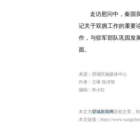
走访慰问中，秦国
记关于双拥工作的重要
作，与驻军部队巩固发
面。
来源：望城区融媒体中心
作者：王琳 陈泽智
编辑：朱小红
本文为
望城新闻网
原创文章，转
本文链接：
https://www.wangche