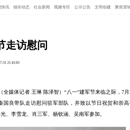
门快讯
镇街动态
社会新闻
视频专区
公示公告
文明创建
聚焦望
节走访慰问
7-31 21:43:03
（全媒体记者 王琳 陈泽智）“八一”建军节来临之际，7月
秦国良带队走访慰问驻军部队，并致以节日祝贺和崇高
春光、李雪龙、肖三军、杨钦涵、吴南军参加。